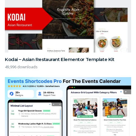
giriş
enbet
enbet
giriş
amgbahis
amgbahis
giriş
pokerklas
pokerklas
giriş
betzula
betzula
giriş
bahiscasino
bahiscasino
giriş
avrupabet
avrupabet
giriş
alobet
alobet
giriş
restbet
restbet
giriş
Kalebet
Kalebet
Kodai – Asian Restaurant Elementor Template Kit
giriş
Betbigo
Betbigo
49,996 downloads
giriş
Teosbet
Teosbet
giriş
Amgbahis
Amgbahis
giriş
Royalbet
Royalbet
giriş
Jokerbet
Jokerbet
giriş
Vegabet
Vegabet
giriş
Betzula
Betzula
giriş
Meybet
Meybet
giriş
Kalebet
Kalebet
giriş
Betbigo
Betbigo