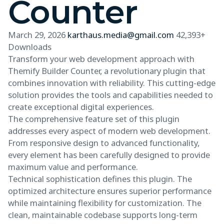
Counter
giriş
meybet
meybet
giriş
Atlasbet
Atlasbet
giriş
betnis
March 29, 2026
karthaus.media@gmail.com
42,393+
giriş
jokerbet
Downloads
giriş
millibahis
Transform your web development approach with
giriş
jasminbet
Themify Builder Counter, a revolutionary plugin that
giriş
pulibet
combines innovation with reliability. This cutting-edge
giriş
pulibet
solution provides the tools and capabilities needed to
giriş
holiganbet
create exceptional digital experiences.
giriş
pusulabet
The comprehensive feature set of this plugin
giriş
cratosroyalbet
addresses every aspect of modern web development.
giriş
dedebet
From responsive design to advanced functionality,
giriş
betplay
betplay
every element has been carefully designed to provide
giriş
Festwin
maximum value and performance.
giriş
jasminbet
Technical sophistication defines this plugin. The
giriş
biabet
optimized architecture ensures superior performance
giriş
Grandpashabet
while maintaining flexibility for customization. The
giriş
Betbigo
Betbigo
clean, maintainable codebase supports long-term