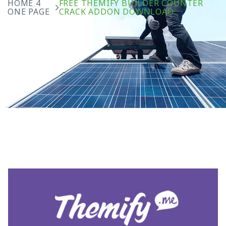
giriş
Restbet
Restbet
HOME 4
FREE THEMIFY BUILDER COUNTER
ONE PAGE
CRACK ADDON DOWNLOAD
giriş
Amgbahis
Amgbahis
giriş
Romabet
Romabet
giriş
Grandpashabet
Grandpashabet
giriş
Marsbahis
Marsbahis
giriş
pulibet
giriş
pulibet
giriş
pusulabet
giriş
pusulabet
giriş
Cratosroyalbet
giriş
Cratosroyalbet
giriş
Grandpashabet
Grandpashabet
giriş
Grandpashabet
giriş
biabet
giriş
betplay
giriş
jasminbet
giriş
dedebet
giriş
https://kaystudio.net
https://kaystudio.net
giriş
holiganbet
holiganbet