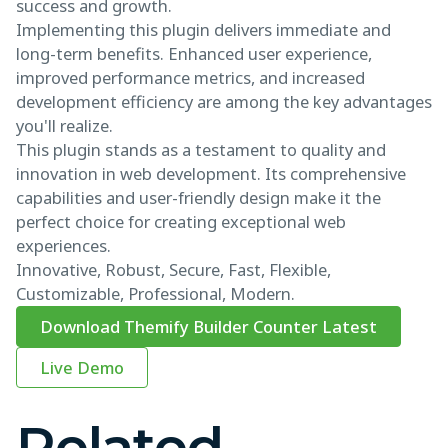
giriş
Kalebet
Kalebet
success and growth.
giriş
Teosbet
Teosbet
Implementing this plugin delivers immediate and
giriş
Amgbahis
Amgbahis
long-term benefits. Enhanced user experience,
giriş
Royalbet
Royalbet
improved performance metrics, and increased
giriş
Jokerbet
Jokerbet
development efficiency are among the key advantages
giriş
Zulabet
Zulabet
you'll realize.
giriş
Matbet
Matbet
This plugin stands as a testament to quality and
giriş
Pusulabet
Pusulabet
innovation in web development. Its comprehensive
giriş
Meybet
Meybet
capabilities and user-friendly design make it the
giriş
romabet
romabet
perfect choice for creating exceptional web
giriş
norabahis
norabahis
experiences.
giriş
enbet
enbet
Innovative, Robust, Secure, Fast, Flexible,
giriş
bahiscasino
bahiscasino
Customizable, Professional, Modern.
giriş
pokerklas
Download Themify Builder Counter Latest
giriş
betzula
betzula
giriş
amgbahis
Live Demo
giriş
alobet
alobet
giriş
avrupabet
avrupabet
Related
giriş
restbet