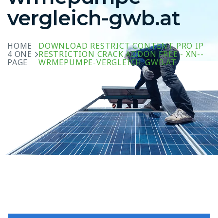
giriş
Restbet
Restbet
vergleich-gwb.at
giriş
Amgbahis
Amgbahis
giriş
Romabet
Romabet
giriş
Grandpashabet
Grandpashabet
HOME
DOWNLOAD RESTRICT CONTENT PRO IP
giriş
Marsbahis
Marsbahis
4 ONE
RESTRICTION CRACK ADDON FREE - XN--
giriş
pulibet
PAGE
WRMEPUMPE-VERGLEICH-GWB.AT
giriş
pulibet
giriş
pusulabet
giriş
pusulabet
giriş
Cratosroyalbet
giriş
Cratosroyalbet
giriş
Grandpashabet
Grandpashabet
giriş
Grandpashabet
giriş
biabet
giriş
betplay
giriş
jasminbet
giriş
dedebet
giriş
https://kaystudio.net
https://kaystudio.net
giriş
holiganbet
holiganbet