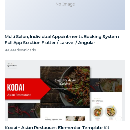
giriş
enbet
enbet
No Image
giriş
amgbahis
amgbahis
giriş
pokerklas
pokerklas
giriş
betzula
betzula
giriş
bahiscasino
bahiscasino
giriş
avrupabet
avrupabet
Multi Salon, Individual Appointments Booking System
giriş
alobet
alobet
Full App Solution Flutter / Laravel / Angular
giriş
restbet
restbet
49,999 downloads
giriş
Kalebet
Kalebet
giriş
Betbigo
Betbigo
giriş
Teosbet
Teosbet
giriş
Amgbahis
Amgbahis
giriş
Royalbet
Royalbet
giriş
Jokerbet
Jokerbet
giriş
Vegabet
Vegabet
giriş
Betzula
Betzula
giriş
Meybet
Meybet
giriş
Kalebet
Kalebet
giriş
Betbigo
Betbigo
Kodai – Asian Restaurant Elementor Template Kit