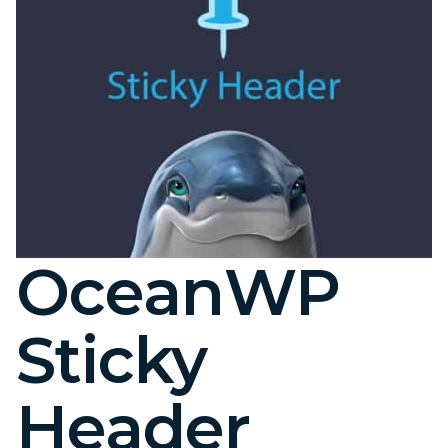
giriş
bahiscasino
bahiscasino
giriş
romabet
romabet
giriş
norabahis
norabahis
giriş
enbet
enbet
giriş
amgbahis
amgbahis
giriş
pokerklas
pokerklas
giriş
betzula
betzula
giriş
bahiscasino
bahiscasino
giriş
avrupabet
avrupabet
giriş
alobet
alobet
giriş
restbet
restbet
OceanWP
giriş
Betbigo
Betbigo
giriş
Kalebet
Kalebet
giriş
Amgbahis
Amgbahis
Sticky
giriş
Royalbet
Royalbet
giriş
Teosbet
Teosbet
giriş
Jokerbet
Jokerbet
Header
giriş
Vegabet
Vegabet
giriş
Betzula
Betzula