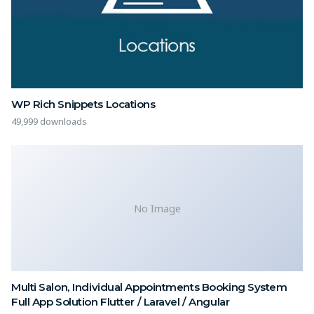
giriş
Kalebet
Kalebet
giriş
Netbahis
Netbahis
giriş
Teosbet
Teosbet
giriş
grandbetting
grandbetting
giriş
Amgbahis
Amgbahis
giriş
Romabet
Romabet
WP Rich Snippets Locations
giriş
Teosbet
Teosbet
49,999 downloads
giriş
Betplay
Betplay
giriş
Enjoybet
Enjoybet
giriş
Editorbet
Editorbet
giriş
Vegabet
Vegabet
giriş
Sonbahis
Sonbahis
No Image
giriş
aresbet
aresbet
aresbet
giriş
aresbet
giriş
Atlasbet
Atlasbet
giriş
Atlasbet
Atlasbet
giriş
romabet
romabet
Multi Salon, Individual Appointments Booking System
giriş
norabahis
norabahis
Full App Solution Flutter / Laravel / Angular