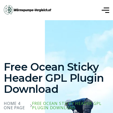
giriş
maksibet
maksibet
giriş
alobet
alobet
giriş
hiltonbet
hiltonbet
giriş
imajbet
imajbet
giriş
kulisbet
kulisbet
giriş
jokerbet
giriş
pulibet
giriş
pulibet
giriş
pusulabet
giriş
pusulabet
Free Ocean Sticky
giriş
Cratosroyalbet
giriş
Cratosroyalbet
Header GPL Plugin
giriş
Grandpashabet
giriş
Grandpashabet
Download
giriş
biabet
giriş
betplay
giriş
jasminbet
HOME 4
FREE OCEAN STICKY HEADER GPL
ONE PAGE
PLUGIN DOWNLOAD
giriş
Festwin
Festwin