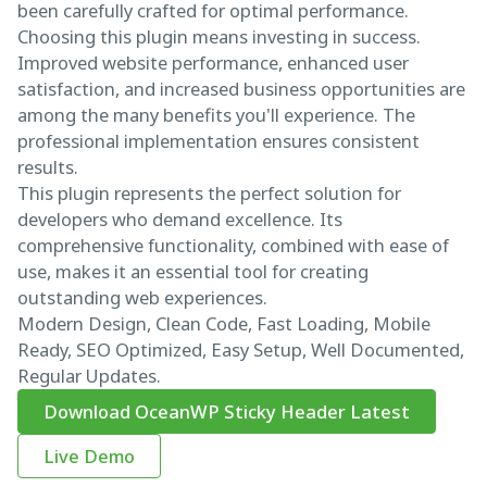
giriş
Kalebet
Kalebet
been carefully crafted for optimal performance.
giriş
Teosbet
Teosbet
Choosing this plugin means investing in success.
giriş
Amgbahis
Amgbahis
Improved website performance, enhanced user
giriş
Royalbet
Royalbet
satisfaction, and increased business opportunities are
giriş
Jokerbet
Jokerbet
among the many benefits you'll experience. The
giriş
Zulabet
Zulabet
professional implementation ensures consistent
giriş
Matbet
Matbet
results.
giriş
Pusulabet
Pusulabet
This plugin represents the perfect solution for
giriş
Meybet
Meybet
developers who demand excellence. Its
giriş
romabet
romabet
comprehensive functionality, combined with ease of
giriş
norabahis
norabahis
use, makes it an essential tool for creating
giriş
enbet
enbet
outstanding web experiences.
giriş
bahiscasino
bahiscasino
Modern Design, Clean Code, Fast Loading, Mobile
giriş
pokerklas
Ready, SEO Optimized, Easy Setup, Well Documented,
giriş
betzula
betzula
Regular Updates.
giriş
amgbahis
Download OceanWP Sticky Header Latest
giriş
alobet
alobet
giriş
avrupabet
avrupabet
Live Demo
giriş
restbet