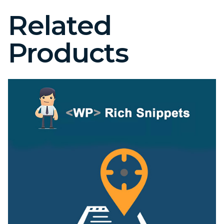
giriş
Betbigo
Betbigo
Related
giriş
Kalebet
Kalebet
giriş
Teosbet
Teosbet
Products
giriş
Amgbahis
Amgbahis
giriş
Royalbet
Royalbet
giriş
Jokerbet
Jokerbet
giriş
Vegabet
Vegabet
giriş
Betzula
Betzula
giriş
Editörbet
Editörbet
giriş
romabet
giriş
norabahis
giriş
enbet
enbet
giriş
bahiscasino
bahiscasino
giriş
pokerklas
pokerklas
giriş
betzula
betzula
giriş
amgbahis
amgbahis
giriş
alobet
giriş
restbet
restbet
giriş
norabahis