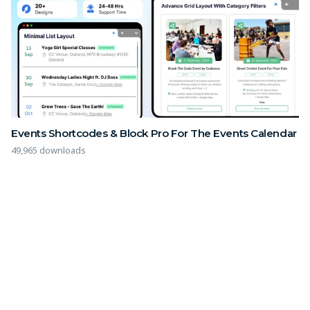
giriş
Teosbet
Teosbet
giriş
Vegabet
Vegabet
giriş
Restbet
Restbet
giriş
Betplay
Betplay
giriş
Efesbet
Efesbet
giriş
Enjoybet
Events Shortcodes & Block Pro For The Events Calendar
giriş
romabet
romabet
49,965 downloads
giriş
norabahis
norabahis
giriş
enbet
enbet
giriş
pulibet
giriş
pokerklas
pokerklas
giriş
betzula
giriş
bahiscasino
giriş
avrupabet
avrupabet
giriş
alobet
alobet
giriş
restbet
restbet
giriş
http://mikefreemanministries.com/