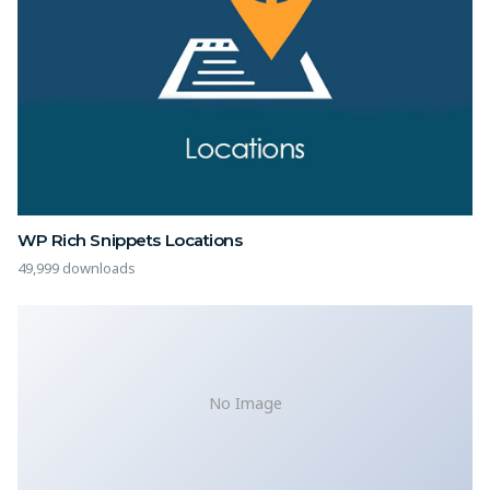
giriş
Kalebet
Kalebet
giriş
Netbahis
Netbahis
giriş
Teosbet
Teosbet
giriş
grandbetting
grandbetting
giriş
Amgbahis
Amgbahis
giriş
Romabet
Romabet
giriş
Teosbet
Teosbet
giriş
Betplay
Betplay
giriş
Enjoybet
Enjoybet
WP Rich Snippets Locations
giriş
Editorbet
Editorbet
49,999 downloads
giriş
Vegabet
Vegabet
giriş
Sonbahis
Sonbahis
giriş
aresbet
aresbet
aresbet
giriş
aresbet
giriş
Atlasbet
Atlasbet
No Image
giriş
Atlasbet
Atlasbet
giriş
romabet
romabet
giriş
norabahis
norabahis