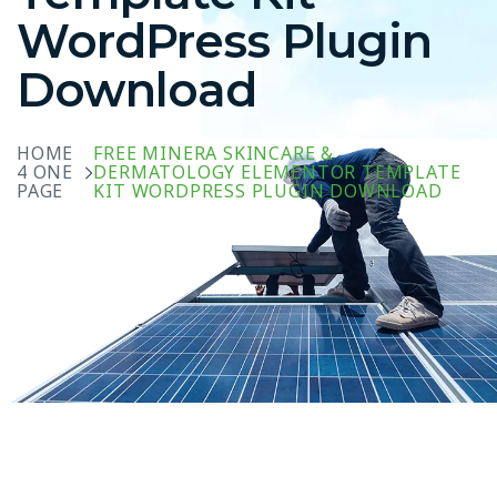
giriş
Restbet
Restbet
WordPress Plugin
giriş
Amgbahis
Amgbahis
giriş
Romabet
Romabet
Download
giriş
Grandpashabet
Grandpashabet
giriş
Marsbahis
Marsbahis
giriş
pulibet
HOME
FREE MINERA SKINCARE &
giriş
pulibet
4 ONE
DERMATOLOGY ELEMENTOR TEMPLATE
giriş
PAGE
pusulabet
KIT WORDPRESS PLUGIN DOWNLOAD
giriş
pusulabet
giriş
Cratosroyalbet
giriş
Cratosroyalbet
giriş
Grandpashabet
Grandpashabet
giriş
Grandpashabet
giriş
biabet
giriş
betplay
giriş
jasminbet
giriş
dedebet
giriş
https://kaystudio.net
https://kaystudio.net
giriş
holiganbet
holiganbet