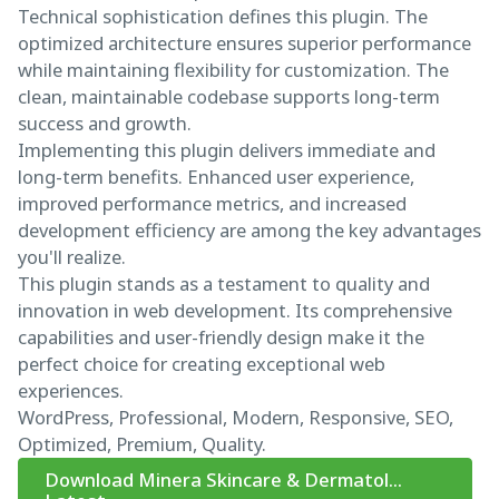
giriş
Kalebet
Kalebet
Technical sophistication defines this plugin. The
giriş
Teosbet
Teosbet
optimized architecture ensures superior performance
giriş
Amgbahis
Amgbahis
while maintaining flexibility for customization. The
giriş
Royalbet
Royalbet
clean, maintainable codebase supports long-term
giriş
Jokerbet
Jokerbet
success and growth.
giriş
Zulabet
Zulabet
Implementing this plugin delivers immediate and
giriş
Matbet
Matbet
long-term benefits. Enhanced user experience,
giriş
Pusulabet
Pusulabet
improved performance metrics, and increased
giriş
Meybet
Meybet
development efficiency are among the key advantages
giriş
romabet
romabet
you'll realize.
giriş
norabahis
norabahis
This plugin stands as a testament to quality and
giriş
enbet
enbet
innovation in web development. Its comprehensive
giriş
bahiscasino
bahiscasino
capabilities and user-friendly design make it the
giriş
pokerklas
perfect choice for creating exceptional web
giriş
betzula
betzula
experiences.
giriş
amgbahis
WordPress, Professional, Modern, Responsive, SEO,
giriş
alobet
alobet
Optimized, Premium, Quality.
giriş
avrupabet
avrupabet
Download Minera Skincare & Dermatol...
giriş
restbet