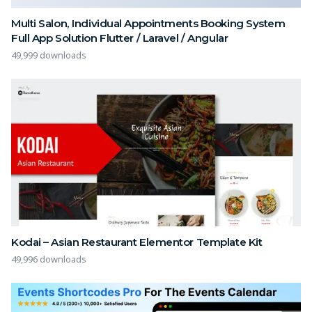
giriş
enbet
enbet
giriş
amgbahis
amgbahis
Multi Salon, Individual Appointments Booking System
giriş
pokerklas
pokerklas
Full App Solution Flutter / Laravel / Angular
giriş
betzula
betzula
49,999 downloads
giriş
bahiscasino
bahiscasino
giriş
avrupabet
avrupabet
giriş
alobet
alobet
giriş
restbet
restbet
giriş
Kalebet
Kalebet
giriş
Betbigo
Betbigo
giriş
Teosbet
Teosbet
giriş
Amgbahis
Amgbahis
giriş
Royalbet
Royalbet
giriş
Jokerbet
Jokerbet
giriş
Vegabet
Vegabet
Kodai – Asian Restaurant Elementor Template Kit
giriş
Betzula
Betzula
49,996 downloads
giriş
Meybet
Meybet
giriş
Kalebet
Kalebet
giriş
Betbigo
Betbigo