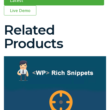
Latest
giriş
Betbigo
Betbigo
giriş
Kalebet
Kalebet
Live Demo
giriş
Teosbet
Teosbet
giriş
Amgbahis
Amgbahis
Related
giriş
Royalbet
Royalbet
giriş
Jokerbet
Jokerbet
Products
giriş
Vegabet
Vegabet
giriş
Betzula
Betzula
giriş
Editörbet
Editörbet
giriş
romabet
giriş
norabahis
giriş
enbet
enbet
giriş
bahiscasino
bahiscasino
giriş
pokerklas
pokerklas
giriş
betzula
betzula
giriş
amgbahis
amgbahis
giriş
alobet
giriş
restbet
restbet
giriş
norabahis