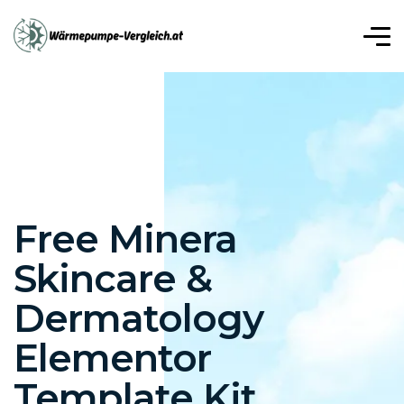
giriş
maksibet
maksibet
giriş
alobet
alobet
giriş
hiltonbet
hiltonbet
giriş
imajbet
imajbet
giriş
kulisbet
kulisbet
giriş
jokerbet
giriş
pulibet
giriş
pulibet
giriş
pusulabet
giriş
pusulabet
Free Minera
giriş
Cratosroyalbet
giriş
Cratosroyalbet
Skincare &
giriş
Grandpashabet
giriş
Grandpashabet
Dermatology
giriş
biabet
giriş
betplay
Elementor
giriş
jasminbet
Template Kit
giriş
Festwin
Festwin