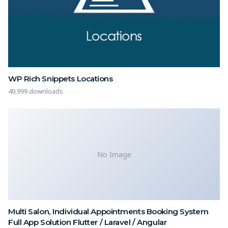
giriş
Betbigo
Betbigo
giriş
Kalebet
Kalebet
giriş
Teosbet
Teosbet
giriş
Amgbahis
Amgbahis
giriş
Royalbet
Royalbet
giriş
Jokerbet
Jokerbet
WP Rich Snippets Locations
giriş
Vegabet
Vegabet
giriş
Betzula
Betzula
49,999 downloads
giriş
Editörbet
Editörbet
giriş
romabet
giriş
norabahis
giriş
enbet
enbet
giriş
bahiscasino
bahiscasino
No Image
giriş
pokerklas
pokerklas
giriş
betzula
betzula
giriş
amgbahis
amgbahis
giriş
alobet
Multi Salon, Individual Appointments Booking System
giriş
restbet
restbet
Full App Solution Flutter / Laravel / Angular
giriş
norabahis