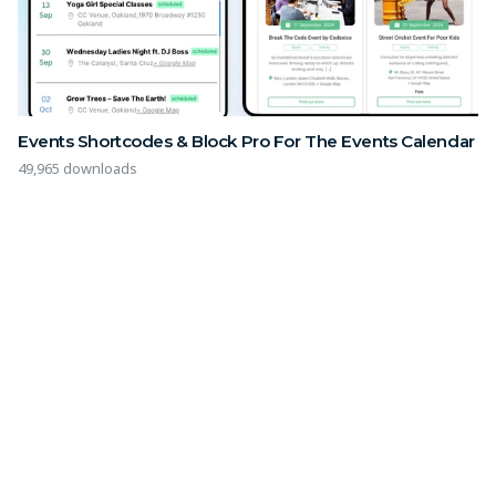
giriş
enbet
enbet
giriş
amgbahis
amgbahis
giriş
pokerklas
pokerklas
giriş
betzula
betzula
giriş
bahiscasino
bahiscasino
giriş
avrupabet
avrupabet
Events Shortcodes & Block Pro For The Events Calendar
giriş
alobet
alobet
49,965 downloads
giriş
restbet
restbet
giriş
Kalebet
Kalebet
giriş
Betbigo
Betbigo
giriş
Teosbet
Teosbet
giriş
Amgbahis
Amgbahis
giriş
Royalbet
Royalbet
giriş
Jokerbet
Jokerbet
giriş
Vegabet
Vegabet
giriş
Betzula
Betzula
giriş
Meybet
Meybet
giriş
Kalebet
Kalebet
giriş
Betbigo
Betbigo