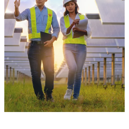
giriş
pulibet
pulibet
giriş
pusulabet
pusulabet
giriş
pusulabet
pusulabet
giriş
Cratosroyalbet
Cratosroyalbet
giriş
Cratosroyalbet
giriş
Grandpashabet
giriş
Grandpashabet
Grandpashabet
giriş
kulisbet
giriş
meybet
meybet
giriş
aresbet
giriş
betzula
giriş
enbet
enbet
giriş
norabahis
giriş
galabet
galabet
giriş
marsbahis
marsbahis
giriş
bahiscasino
giriş
pulibet
pulibet
giriş
holiganbet
giriş
holiganbet