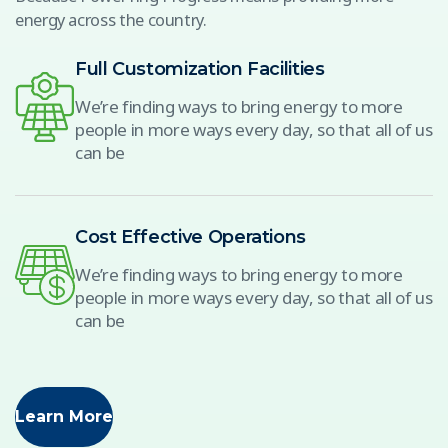
energy across the country.
giriş
Kalebet
Kalebet
giriş
Netbahis
Netbahis
giriş
Teosbet
Teosbet
Full Customization Facilities
giriş
grandbetting
grandbetting
We’re finding ways to bring energy to more
giriş
Amgbahis
Amgbahis
people in more ways every day, so that all of us
giriş
Romabet
Romabet
can be
giriş
Teosbet
Teosbet
giriş
Betplay
Betplay
giriş
Enjoybet
Enjoybet
giriş
Editorbet
Editorbet
Cost Effective Operations
giriş
Vegabet
Vegabet
We’re finding ways to bring energy to more
giriş
Sonbahis
Sonbahis
people in more ways every day, so that all of us
giriş
aresbet
aresbet
aresbet
can be
giriş
aresbet
giriş
Atlasbet
Atlasbet
giriş
Atlasbet
Atlasbet
giriş
romabet
romabet
Learn More
giriş
norabahis
norabahis