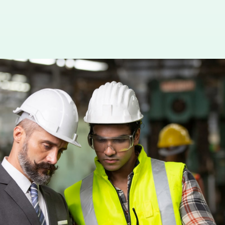
giriş
marsbahis
marsbahis
giriş
jojobet
giriş
meritking
meritking
giriş
meritking
meritking
giriş
Amgbahis
Amgbahis
giriş
Mariobet
giriş
Dedebet
giriş
Ultrabet
Ultrabet
giriş
mavibet
mavibet
giriş
Enbet
Enbet
giriş
kalebet
kalebet
giriş
betnis
betnis
giriş
teosbet
teosbet
giriş
jokerbet
jokerbet
giriş
celtabet
celtabet
giriş
avrupabet
avrupabet
giriş
restbet
giriş
teosbet
giriş
Royalbet