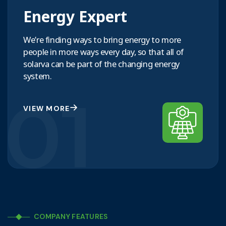
giriş
Teosbet
Teosbet
Energy Expert
giriş
Vegabet
Vegabet
We’re finding ways to bring energy to more
giriş
Restbet
people in more ways every day, so that all of
Restbet
solarva can be part of the changing energy
giriş
Betplay
Betplay
system.
giriş
Efesbet
Efesbet
01
giriş
Enjoybet
giriş
romabet
romabet
VIEW MORE
giriş
norabahis
norabahis
giriş
enbet
enbet
giriş
pulibet
giriş
pokerklas
pokerklas
giriş
betzula
giriş
bahiscasino
giriş
avrupabet
avrupabet
giriş
alobet
alobet
giriş
restbet
restbet
COMPANY FEATURES
giriş
http://mikefreemanministries.com/