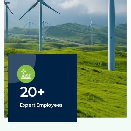
giriş
Kalebet
Kalebet
giriş
Teosbet
Teosbet
giriş
Amgbahis
Amgbahis
giriş
Royalbet
Royalbet
giriş
Jokerbet
Jokerbet
giriş
Zulabet
Zulabet
giriş
Matbet
Matbet
giriş
Pusulabet
Pusulabet
giriş
Meybet
Meybet
giriş
romabet
romabet
giriş
norabahis
norabahis
giriş
enbet
enbet
giriş
bahiscasino
bahiscasino
20
+
giriş
pokerklas
giriş
betzula
betzula
Expert Employees
giriş
amgbahis
giriş
alobet
alobet
giriş
avrupabet
avrupabet
giriş
restbet