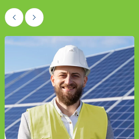
giriş
casivera
casivera
giriş
galabet
galabet
giriş
jojobet
jojobet
giriş
betnano
betnano
giriş
pokerklas
pokerklas
giriş
Romabet
Romabet
giriş
Teosbet
Teosbet
giriş
Betbigo
Betbigo
giriş
Vegabet
Vegabet
giriş
Kalebet
Kalebet
giriş
Restbet
Restbet
giriş
Betplay
Betplay
giriş
Efesbet
Efesbet
giriş
Enjoybet
Enjoybet
giriş
ultrabet
ultrabet
giriş
norabahis
norabahis
giriş
enbet
enbet
giriş
meybet
meybet
giriş
pokerklas