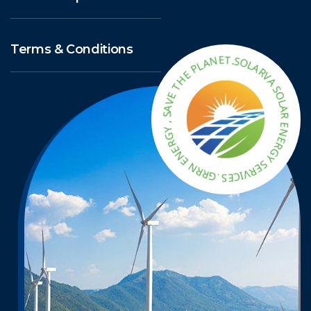
giriş
Teosbet
Teosbet
giriş
Vegabet
giriş
Restbet
Terms & Conditions
giriş
Betplay
Betplay
O
L
A
S
R
A
E
V
N
giriş
Efesbet
Efesbet
R
E
A
R
L
G
O
giriş
Enjoybet
Y
S
.
S
T
giriş
Meritking
Meritking
E
E
R
N
giriş
Marsbahis
Marsbahis
V
A
I
C
L
E
giriş
Avrupabet
Avrupabet
P
S
E
.
G
H
giriş
Mavibet
Mavibet
R
T
R
E
N
V
giriş
Galabet
Galabet
A
E
N
S
,
E
Y
R
G
giriş
Norabahis
Norabahis
giriş
Orisbet
Orisbet
giriş
Royalbet
Royalbet
giriş
betnis
betnis
giriş
jokerbet
giriş
millibahis
millibahis
giriş
jasminbet
jasminbet
giriş
pulibet
pulibet