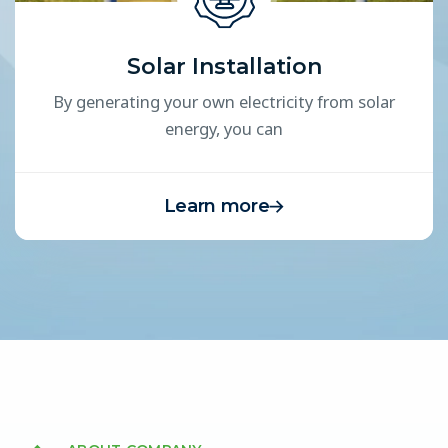
giriş
bahiscasino
bahiscasino
giriş
romabet
romabet
giriş
norabahis
norabahis
Solar Installation
giriş
enbet
enbet
By generating your own electricity from solar
giriş
amgbahis
amgbahis
energy, you can
giriş
pokerklas
pokerklas
giriş
betzula
betzula
giriş
bahiscasino
bahiscasino
giriş
avrupabet
avrupabet
Learn more
giriş
alobet
alobet
giriş
restbet
restbet
giriş
Betbigo
Betbigo
giriş
Kalebet
Kalebet
giriş
Amgbahis
Amgbahis
giriş
Royalbet
Royalbet
giriş
Teosbet
Teosbet
giriş
Jokerbet
Jokerbet
giriş
Vegabet
Vegabet
giriş
Betzula
Betzula