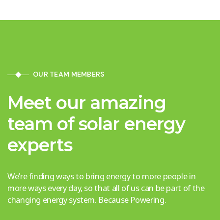
giriş
marsbahis
giriş
romabet
giriş
romabet
giriş
holiganbet
giriş
mavibet
giriş
galabet
jojobet
OUR TEAM MEMBERS
giriş
holiganbet
giriş
meritking
Meet our amazing
giriş
marsbahis
giriş
meritking
team of solar energy
giriş
meritking
jojobet
giriş
meritking
experts
giriş
galabet
giriş
meritking
meritking
giriş
ultrabet
We’re finding ways to bring energy to more people in
giriş
cratosroyalbet
cratosroyalbet
more ways every day, so that all of us can be part of the
giriş
vegabet
vegabet
changing energy system. Because Powering.
giriş
atlasbet
atlasbet