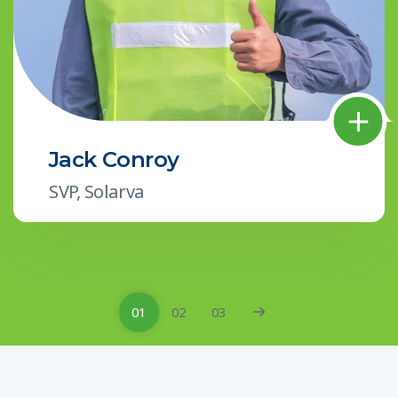
giriş
sonbahis
sonbahis
giriş
celtabet
giriş
jokerbet
giriş
kalebet
giriş
betnis
giriş
avrupabet
giriş
galabet
Jack Conroy
giriş
betzula
betzula
giriş
norabahis
SVP, Solarva
giriş
casivera
casivera
giriş
roketbet
giriş
romabet
romabet
giriş
cratosroyalbet
giriş
betplay
betplay
giriş
pulibet
pulibet
01
02
03
giriş
atlasbet
atlasbet
giriş
pashagaming
pashagaming
giriş
Amgbahis
giriş
Pokerklas
Pokerklas