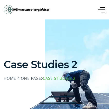
giriş
maksibet
maksibet
giriş
alobet
alobet
giriş
hiltonbet
hiltonbet
giriş
imajbet
imajbet
giriş
kulisbet
kulisbet
giriş
jokerbet
giriş
pulibet
giriş
pulibet
giriş
pusulabet
giriş
pusulabet
Case Studies 2
giriş
Cratosroyalbet
giriş
Cratosroyalbet
giriş
Grandpashabet
HOME 4 ONE PAGE
CASE STUDIES 2
giriş
Grandpashabet
giriş
biabet
giriş
betplay
giriş
jasminbet
giriş
Festwin
Festwin