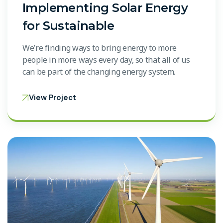
giriş
bahiscasino
bahiscasino
Implementing Solar Energy
giriş
romabet
romabet
for Sustainable
giriş
norabahis
norabahis
giriş
enbet
enbet
We’re finding ways to bring energy to more
giriş
amgbahis
amgbahis
people in more ways every day, so that all of us
giriş
pokerklas
pokerklas
can be part of the changing energy system.
giriş
betzula
betzula
giriş
bahiscasino
bahiscasino
View Project
giriş
avrupabet
avrupabet
giriş
alobet
alobet
giriş
restbet
restbet
giriş
Betbigo
Betbigo
giriş
Kalebet
Kalebet
giriş
Amgbahis
Amgbahis
giriş
Royalbet
Royalbet
giriş
Teosbet
Teosbet
giriş
Jokerbet
Jokerbet
giriş
Vegabet
Vegabet
giriş
Betzula
Betzula