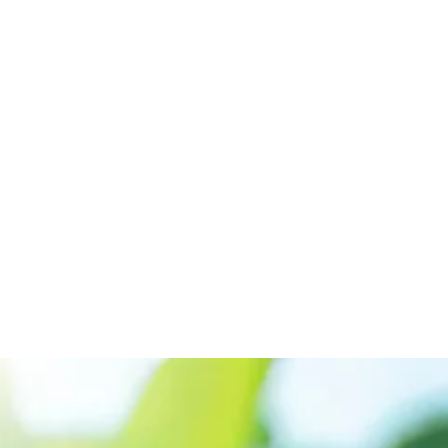
giriş
marsbahis
marsbahis
giriş
jojobet
giriş
meritking
meritking
giriş
meritking
meritking
giriş
Amgbahis
Amgbahis
giriş
Mariobet
giriş
Dedebet
giriş
Ultrabet
Ultrabet
giriş
mavibet
mavibet
giriş
Enbet
Enbet
giriş
kalebet
kalebet
giriş
betnis
betnis
giriş
teosbet
teosbet
giriş
jokerbet
jokerbet
giriş
celtabet
celtabet
giriş
avrupabet
avrupabet
giriş
restbet
giriş
teosbet
giriş
Royalbet