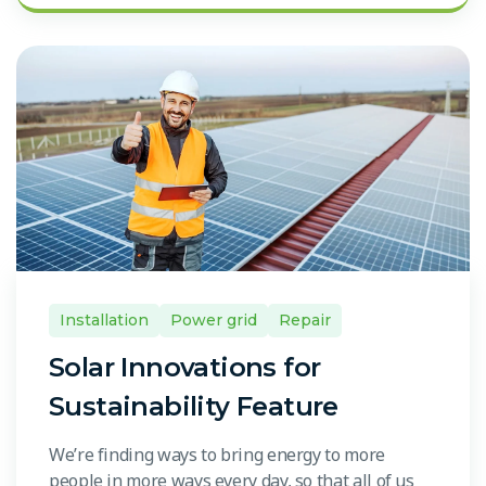
giriş
Betbigo
Betbigo
giriş
Kalebet
Kalebet
giriş
Teosbet
Teosbet
giriş
Amgbahis
Amgbahis
giriş
Royalbet
Royalbet
giriş
Jokerbet
Jokerbet
giriş
Vegabet
Vegabet
giriş
Betzula
Betzula
giriş
Editörbet
Editörbet
giriş
romabet
giriş
norabahis
giriş
enbet
enbet
Installation
Power grid
Repair
giriş
bahiscasino
bahiscasino
giriş
pokerklas
pokerklas
Solar Innovations for
giriş
betzula
betzula
Sustainability Feature
giriş
amgbahis
amgbahis
giriş
alobet
We’re finding ways to bring energy to more
giriş
restbet
restbet
people in more ways every day, so that all of us
giriş
norabahis